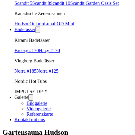
Scandit 5
Scandit 8
Scandit 10
Scandit Garden Oasis Set
Kanadische Zedernsaunen
Hudson
Ontario
Luna
POD Mini
Badefässer
Kirami Badefässer
Breezy #170
Hazy #170
Vingberg Badefässer
Norra #185
Norra #125
Nordic Hot Tubs
IMPULSE DP™
Galerie
Bildgalerie
Videogalerie
Referenzkarte
Kontakt mit uns
Gartensauna Hudson