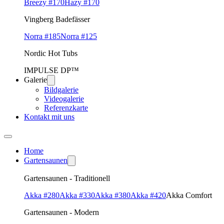
Breezy #170
Hazy #170
Vingberg Badefässer
Norra #185
Norra #125
Nordic Hot Tubs
IMPULSE DP™
Galerie
Bildgalerie
Videogalerie
Referenzkarte
Kontakt mit uns
Home
Gartensaunen
Gartensaunen - Traditionell
Akka #280
Akka #330
Akka #380
Akka #420
Akka Comfort
Gartensaunen - Modern