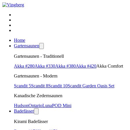
Home
Gartensaunen
Gartensaunen - Traditionell
Akka #280
Akka #330
Akka #380
Akka #420
Akka Comfort
Gartensaunen - Modern
Scandit 5
Scandit 8
Scandit 10
Scandit Garden Oasis Set
Kanadische Zedernsaunen
Hudson
Ontario
Luna
POD Mini
Badefässer
Kirami Badefässer